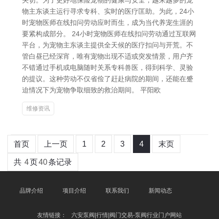
关切。为了更好地保险宠物的健康与安全，越来越多的宠
物主东谈主运行寻求专科、实时的医疗匡助。为此，24小
时宠物医师在线扣问劳动应时而生，成为当代养宠生涯的
要紧构成部分。 24小时宠物医师在线扣问劳动通过互联网
平台，为宠物主东谈主提供全天候的医疗扣问与开荒。不
管白昼已经深宵，唯有宠物出现不适或突发情景，用户齐
不错通过手机或电脑随时关系专科兽医，得到科学、灵验
的提议。这种劳动不仅省俭了赶赴病院的期间，还能在蹙
迫情况下为宠物争取细致的救治期间。 平阳欧
维修资讯
首页
上一页
1
2
3
4
末页
共
4
页
40
条记录
品牌介绍
项目介绍
联系我们
新闻动态
友情链接：
六安泵阀|行情|阀门交易-泵阀行业门户网站