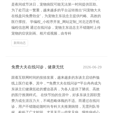
是夜间或节沐日，宠物病院可能无法第一时间提供匡助。
为了处罚这一繁重，越来越多的平台运转推出“问宠物大夫
在线盘问免费劲业”，为宠物主东说念主提供约略、高效的
医疗撑捏。 学编程_小程序开发_网站定制_河北迁西手机
编程信息网 通过在线问诊，宠物主东说念主不错随时上传
宠物的症状刻画、相片或视频，由专科
新闻动态
免费大夫在线问诊，健康无忧
2026-06-29
跟着互联网时间的按捺发展，越来越多的东谈主启动矜恤
线上医疗处事。其中，**免费大夫在线问诊**平台冉冉成为
东谈主们健康惩处的蹙迫器具，为各人提供了陋劣、高效
的医疗推测样式。 在快节拍的生涯中，好多东谈主因职责
费力或生涯压力大，不竭忽略体魄的不适。而通过在线问
诊，用户不错随处随时向专科大夫推测病情，无需列队等
候，检朴了广大时间。尤其关于一些常见病、慢性病或心