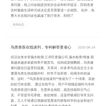
扉问题，线上问诊能提供初步会诊和科学提议，匡助患者
实时鬈曲生涯样式或决定是否需要进一步就医。 此外，免
费大夫在线问诊也裁减了医疗资本，削弱了
新闻动态
鸟类兽医在线谈判，专科解答更省心
2026-06-24
武汉自来水管漏水检测,江岸区查漏公司,漏水检查/维修 跟
着越来越多家庭饲养不雅赏鸟、信鸽或宠物鹦鹉，鸟类健
康问题也日益受到温雅。关系词，好多养鸟东说念主士在
遭遇鸟类生病或额外时，时常不知所措，枯竭专科的涵
养。这时，**鸟类兽医在线谈判**便成为了一个绵薄、高效
的处罚有贪图。 通过在线平台，用户不错随处随时与专科
鸟类兽医进行换取，无需奔走病院，疏忽技能和元气心
灵。不管是羽毛零散、食欲悔恨，还是呼吸艰巨等常见问
题，王人不错通过视频或笔墨谈判获取科学的会诊和诊疗