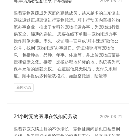
顺丰宠物托运在线下单指南
2026-06-21
跟着宠物迟缓成为家庭的勤勉成员，越来越多的主东谈主
选拔通过正规渠谈进行宠物托运。顺丰行动国内至极的物
流办事企业，推出了专科的宠物托运办事，为宠物出行提
供安全、绵薄的选拔。 思要在线下单顺丰宠物托运办事，
操作颠倒大要。率先，探访顺丰官网或“顺丰速运”微信公
众号，找到“宠物托运”办事进口。凭证领导填写宠物信
息，包括种类、品种、年事、体重等，并上传宠物疫苗讲
授和健康文凭。接着，选拔起程地和标的地，系统将为您
保举允洽的运载决议。 在证据信息无误后，支付关系用
度。顺丰提供多种运载模式，如航空托运、陆运等
新闻动态
24小时宠物医师在线扣问劳动
2026-06-21
跟着养宠东谈主群的不休增长，宠物健康问题也日益受到