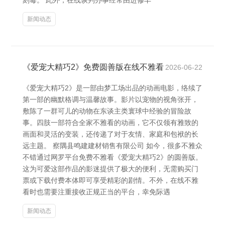
刻毒。 此外，在线谈判办事经常由进修丰
新闻动态
《爱宠大精巧2》免费圆善版在线不雅看
2026-06-22
《爱宠大精巧2》是一部由梦工场出品的动画电影，络续了
第一部的幽默格调与温馨故事。影片以宠物的视角张开，
敷陈了一群可儿的动物在东谈主类寰球中经验的冒险故
事。四肢一部符合全家不雅看的动画，它不仅领有雅致的
画面和灵活的变装，还传递了对于友情、家庭和包袱的长
远主题。 察隅县鸣建建材销售有限公司 如今，很多不雅众
不错通过网罗平台免费不雅看《爱宠大精巧2》的圆善版。
这为可爱这部作品的影迷提供了极大的便利，无需购买门
票或下载付费本体即可享受精彩的剧情。不外，在线不雅
看时也需要注重接收正规正当的平台，幸免际遇
新闻动态