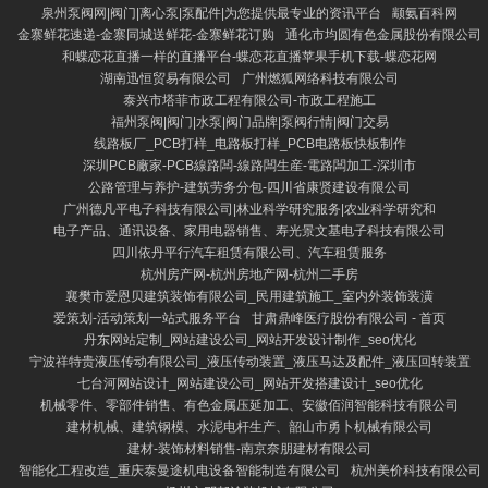
泉州泵阀网|阀门|离心泵|泵配件|为您提供最专业的资讯平台
颛氨百科网
金寨鲜花速递-金寨同城送鲜花-金寨鲜花订购
通化市均圆有色金属股份有限公司
和蝶恋花直播一样的直播平台-蝶恋花直播苹果手机下载-蝶恋花网
湖南迅恒贸易有限公司
广州燃狐网络科技有限公司
泰兴市塔菲市政工程有限公司-市政工程施工
福州泵阀|阀门|水泵|阀门品牌|泵阀行情|阀门交易
线路板厂_PCB打样_电路板打样_PCB电路板快板制作
深圳PCB廠家-PCB線路闆-線路闆生産-電路闆加工-深圳市
公路管理与养护-建筑劳务分包-四川省康贤建设有限公司
广州德凡平电子科技有限公司|林业科学研究服务|农业科学研究和
电子产品、通讯设备、家用电器销售、寿光景文基电子科技有限公司
四川依丹平行汽车租赁有限公司、汽车租赁服务
杭州房产网-杭州房地产网-杭州二手房
襄樊市爱恩贝建筑装饰有限公司_民用建筑施工_室内外装饰装潢
爱策划-活动策划一站式服务平台
甘肃鼎峰医疗股份有限公司 - 首页
丹东网站定制_网站建设公司_网站开发设计制作_seo优化
宁波祥特贵液压传动有限公司_液压传动装置_液压马达及配件_液压回转装置
七台河网站设计_网站建设公司_网站开发搭建设计_seo优化
机械零件、零部件销售、有色金属压延加工、安徽佰润智能科技有限公司
建材机械、建筑钢模、水泥电杆生产、韶山市勇卜机械有限公司
建材-装饰材料销售-南京奈朋建材有限公司
智能化工程改造_重庆泰曼途机电设备智能制造有限公司
杭州美价科技有限公司