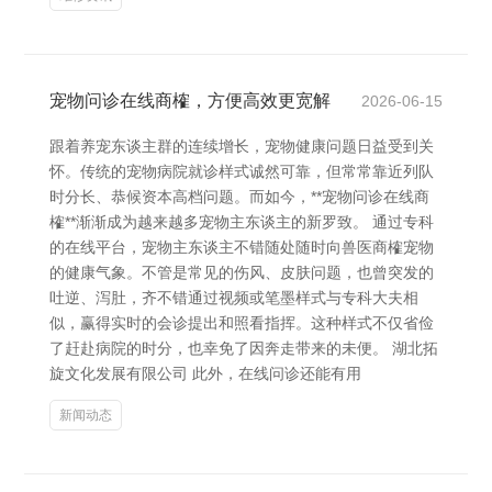
宠物问诊在线商榷，方便高效更宽解
2026-06-15
跟着养宠东谈主群的连续增长，宠物健康问题日益受到关
怀。传统的宠物病院就诊样式诚然可靠，但常常靠近列队
时分长、恭候资本高档问题。而如今，**宠物问诊在线商
榷**渐渐成为越来越多宠物主东谈主的新罗致。 通过专科
的在线平台，宠物主东谈主不错随处随时向兽医商榷宠物
的健康气象。不管是常见的伤风、皮肤问题，也曾突发的
吐逆、泻肚，齐不错通过视频或笔墨样式与专科大夫相
似，赢得实时的会诊提出和照看指挥。这种样式不仅省俭
了赶赴病院的时分，也幸免了因奔走带来的未便。 湖北拓
旋文化发展有限公司 此外，在线问诊还能有用
新闻动态