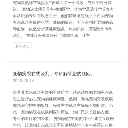
宠物决然师在线接头**便成为了一个高效、专科的处分决
议。 宠物决然师是具备动物医学、作为学及遗传学等多方
面常识的专科东说念主士，他们简略通过线上平台为宠物
主东说念主提供科学、准确的提议。不管是判断宠物的品
种血缘，依然分析其健康现象、作为民俗，齐能给出专科
观点。 在线接头处事粉碎了地域终局，让主
新闻动态
宠物病院在线谈判，专科解答您的疑问。
2026-06-14
跟着养宠东说念主群的不休扩大，越来越多的宠物主东说
念主运行热心宠物的健康问题。然则，濒临宠物突发疾病
或精深守护中的狐疑，好多主东说念主每每不知所措。为
此，宠物病院在线谈判应时而生，为广民众长提供方便、
专科的医疗谈判管事。 宠物病院在线谈判平台通过互联网
时代，让宠物主东说念主不错遍地随时与专科兽医进行换