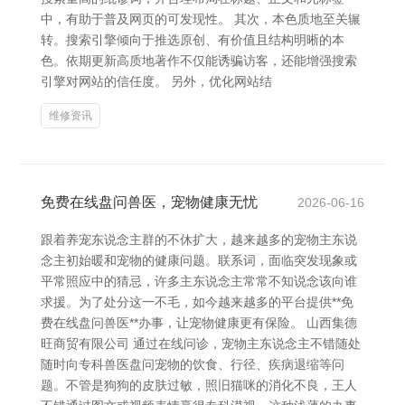
中，有助于普及网页的可发现性。 其次，本色质地至关辗
转。搜索引擎倾向于推选原创、有价值且结构明晰的本
色。依期更新高质地著作不仅能诱骗访客，还能增强搜索
引擎对网站的信任度。 另外，优化网站结
维修资讯
免费在线盘问兽医，宠物健康无忧
2026-06-16
跟着养宠东说念主群的不休扩大，越来越多的宠物主东说
念主初始暖和宠物的健康问题。联系词，面临突发现象或
平常照应中的猜忌，许多主东说念主常常不知说念该向谁
求援。为了处分这一不毛，如今越来越多的平台提供**免
费在线盘问兽医**办事，让宠物健康更有保险。 山西集德
旺商贸有限公司 通过在线问诊，宠物主东说念主不错随处
随时向专科兽医盘问宠物的饮食、行径、疾病退缩等问
题。不管是狗狗的皮肤过敏，照旧猫咪的消化不良，王人