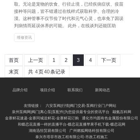
取。无论是宠物的饮食、行径止境，已经疾病症状、疫苗
接种等问题，皆不错通过在线样式获取科学、合理的冷
漠。这种管事不仅节俭了时代和元气心灵，也幸免了因误
判病情而延误休养的可能。 此外，在线谈判还能匡助
维修资讯
首页
上一页
1
2
3
4
下一页
末页
共
4
页
40
条记录
品牌介绍
项目介绍
联系我们
新闻动态
友情链接：
六安泵阀|行情|阀门交易-泵阀行业门户网站
泉州泵阀网|阀门|离心泵|泵配件|为您提供最专业的资讯平台
颛氨百科网
金寨鲜花速递-金寨同城送鲜花-金寨鲜花订购
通化市均圆有色金属股份有限公司
和蝶恋花直播一样的直播平台-蝶恋花直播苹果手机下载-蝶恋花网
湖南迅恒贸易有限公司
广州燃狐网络科技有限公司
泰兴市塔菲市政工程有限公司-市政工程施工