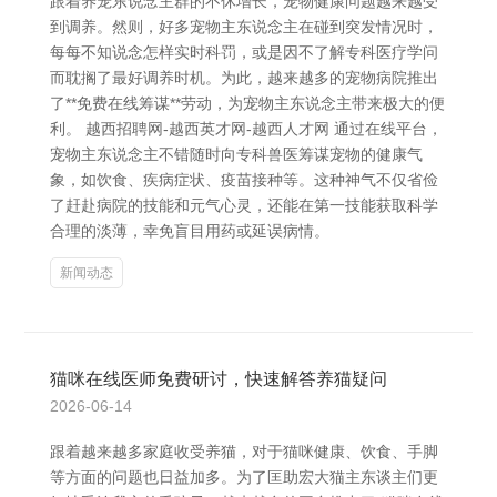
跟着养宠东说念主群的不休增长，宠物健康问题越来越受
到调养。然则，好多宠物主东说念主在碰到突发情况时，
每每不知说念怎样实时科罚，或是因不了解专科医疗学问
而耽搁了最好调养时机。为此，越来越多的宠物病院推出
了**免费在线筹谋**劳动，为宠物主东说念主带来极大的便
利。 越西招聘网-越西英才网-越西人才网 通过在线平台，
宠物主东说念主不错随时向专科兽医筹谋宠物的健康气
象，如饮食、疾病症状、疫苗接种等。这种神气不仅省俭
了赶赴病院的技能和元气心灵，还能在第一技能获取科学
合理的淡薄，幸免盲目用药或延误病情。
新闻动态
猫咪在线医师免费研讨，快速解答养猫疑问
2026-06-14
跟着越来越多家庭收受养猫，对于猫咪健康、饮食、手脚
等方面的问题也日益加多。为了匡助宏大猫主东谈主们更