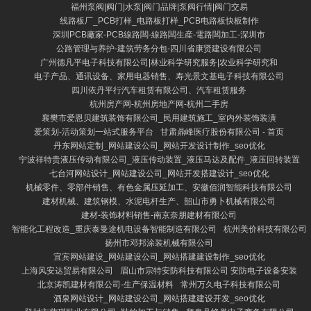
福州泵阀|阀门|水泵|阀门品牌|泵阀行情|阀门交易
线路板厂_PCB打样_电路板打样_PCB电路板快板制作
深圳PCB廠家-PCB線路闆-線路闆生産-電路闆加工-深圳市
公路管理与养护-建筑劳务分包-四川省康贤建设有限公司
广州德凡平电子科技有限公司|林业科学研究服务|农业科学研究和
电子产品、通讯设备、家用电器销售、寿光景文基电子科技有限公司
四川依丹平行汽车租赁有限公司、汽车租赁服务
杭州房产网-杭州房地产网-杭州二手房
襄樊市爱恩贝建筑装饰有限公司_民用建筑施工_室内外装饰装潢
爱策划-活动策划一站式服务平台
甘肃鼎峰医疗股份有限公司 - 首页
丹东网站定制_网站建设公司_网站开发设计制作_seo优化
宁波祥特贵液压传动有限公司_液压传动装置_液压马达及配件_液压回转装置
七台河网站设计_网站建设公司_网站开发搭建设计_seo优化
机械零件、零部件销售、有色金属压延加工、安徽佰润智能科技有限公司
建材机械、建筑钢模、水泥电杆生产、韶山市勇卜机械有限公司
建材-装饰材料销售-南京奈朋建材有限公司
智能化工程改造_重庆泰曼途机电设备智能制造有限公司
杭州美价科技有限公司
扬州市邓邦涂装机械有限公司
宜宾网站建设_网站建设公司_网站搭建建设制作_seo优化
上海风安达贸易有限公司
眉山市宗特安防科技有限公司 安防电子设备安装
北京涛凯建材有限公司-生产保温材料
常州万久电子科技有限公司
酒泉网站设计_网站建设公司_网站搭建建设开发_seo优化