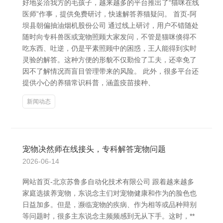
好地妥洽我方的毛孩子，越来越多的平台推出了“猫咪在线
医师”作事，提供免费研讨，快速解答养猫疑问。 首页-阿
坝县朝偏抽油烟机股份公司 通过线上研讨，用户不错随处
随时向专科兽医或宠物照顾大家发问，不管是猫咪倏得不
吃东西、吐逆，仍是平素照顾中的困惑，王人能得到实时
灵验的解答。这种方便的形貌不仅勤俭了工夫，还幸免了
因不了解情况而盲目管理带来的风险。 此外，很多平台还
提供小心的养猫常识科普，涵盖疫苗接种、
新闻动态
宠物决然师在线接头，专科解答宠物问题
2026-06-14
网站首页-北京苏鲁多自动化技术有限公司 跟着越来越多
家庭选拔养宠物，东说念主们对宠物健康和作为的脸色也
日益加多。但是，濒临宠物的疾病、作为相等或品种辩别
等问题时，很多主东说念主频频感到无从下手。这时，**