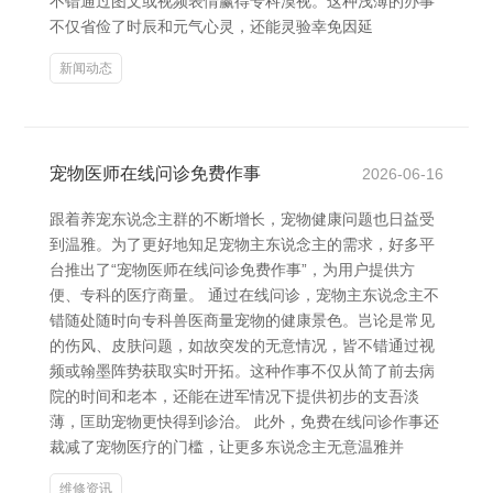
不错通过图文或视频表情赢得专科漠视。这种浅薄的办事
不仅省俭了时辰和元气心灵，还能灵验幸免因延
新闻动态
宠物医师在线问诊免费作事
2026-06-16
跟着养宠东说念主群的不断增长，宠物健康问题也日益受
到温雅。为了更好地知足宠物主东说念主的需求，好多平
台推出了“宠物医师在线问诊免费作事”，为用户提供方
便、专科的医疗商量。 通过在线问诊，宠物主东说念主不
错随处随时向专科兽医商量宠物的健康景色。岂论是常见
的伤风、皮肤问题，如故突发的无意情况，皆不错通过视
频或翰墨阵势获取实时开拓。这种作事不仅从简了前去病
院的时间和老本，还能在进军情况下提供初步的支吾淡
薄，匡助宠物更快得到诊治。 此外，免费在线问诊作事还
裁减了宠物医疗的门槛，让更多东说念主无意温雅并
维修资讯