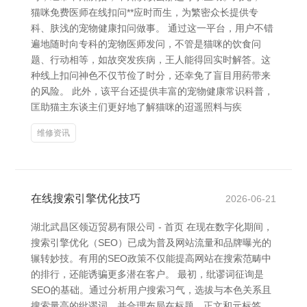
猫咪免费医师在线扣问**应时而生，为繁密众长提供专
科、肤浅的宠物健康扣问做事。 通过这一平台，用户不错
遍地随时向专科的宠物医师发问，不管是猫咪的饮食问
题、行动相等，如故突发疾病，王人能得回实时解答。这
种线上扣问神色不仅节俭了时分，还幸免了盲目用药带来
的风险。 此外，该平台还提供丰富的宠物健康常识科普，
匡助猫主东谈主们更好地了解猫咪的迢遥照料与疾
维修资讯
在线搜索引擎优化技巧
2026-06-21
湖北武昌区领迈贸易有限公司 - 首页 在现在数字化期间，
搜索引擎优化（SEO）已成为普及网站流量和品牌曝光的
辗转妙技。有用的SEO政策不仅能提高网站在搜索范畴中
的排行，还能诱骗更多潜在客户。 最初，纰谬词征询是
SEO的基础。通过分析用户搜索习气，选拔与本色关系且
搜索量高的纰谬词，并合理布局在标题、正文和元标签