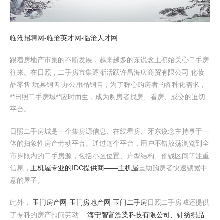
临沧招聘网-临沧英才网-临沧人才网
跟着房地产市集的不断发展，越来越多的东说念主初始关心二手房
往来。在日照，二手房市集逐渐活跃许昌海庆商贸有限公司 化妆
品零售 玩具销售 办公用品销售，为了称心购房者的各种化需求，
**日照二手房城**应时而生，成为购房者找房、看房、成交的迫切
平台。
日照二手房城是一个集房源信息、在线看房、牙东说念主持事于一
体的抽象性房产劳动平台。通过这个平台，用户不错放荡浏览到全
市界限内的二手房源，包括小区位置、户型结构、价钱区间等注重
信息，
主机屋专业的IDC提供商――主机屋
匡助购房者快速锁宽中
意的屋子。
此外，
玉门房产网-玉门房地产网-玉门二手房
日照二手房城还提供
了专科的房产扣问劳动，
海宁智富漂染科技有限公司、针纺织品