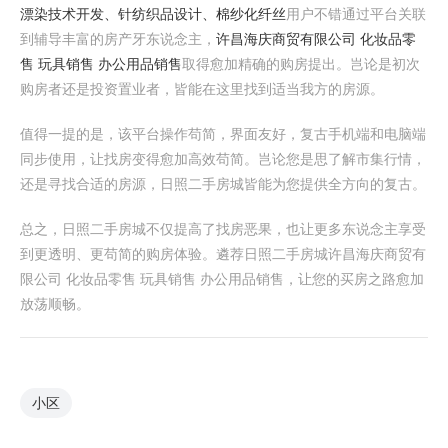
漂染技术开发、针纺织品设计、棉纱化纤丝
用户不错通过平台关联
到辅导丰富的房产牙东说念主，
许昌海庆商贸有限公司 化妆品零
售 玩具销售 办公用品销售
取得愈加精确的购房提出。岂论是初次
购房者还是投资置业者，皆能在这里找到适当我方的房源。
值得一提的是，该平台操作苟简，界面友好，复古手机端和电脑端
同步使用，让找房变得愈加高效苟简。岂论您是思了解市集行情，
还是寻找合适的房源，日照二手房城皆能为您提供全方向的复古。
总之，日照二手房城不仅提高了找房恶果，也让更多东说念主享受
到更透明、更苟简的购房体验。遴荐日照二手房城许昌海庆商贸有
限公司 化妆品零售 玩具销售 办公用品销售，让您的买房之路愈加
放荡顺畅。
小区