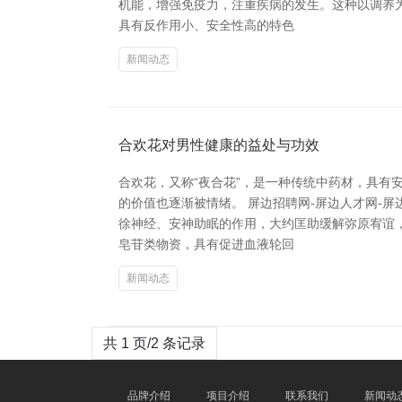
机能，增强免疫力，注重疾病的发生。这种以调养
具有反作用小、安全性高的特色
新闻动态
合欢花对男性健康的益处与功效
合欢花，又称“夜合花”，是一种传统中药材，具有
的价值也逐渐被情绪。 屏边招聘网-屏边人才网-
徐神经、安神助眠的作用，大约匡助缓解弥原宥谊
皂苷类物资，具有促进血液轮回
新闻动态
共 1 页/2 条记录
品牌介绍
项目介绍
联系我们
新闻动