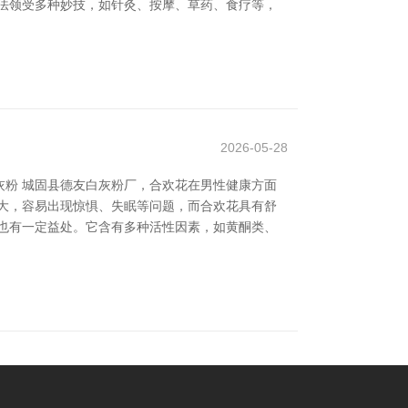
法领受多种妙技，如针灸、按摩、草药、食疗等，
2026-05-28
灰粉 城固县德友白灰粉厂，合欢花在男性健康方面
力大，容易出现惊惧、失眠等问题，而合欢花具有舒
也有一定益处。它含有多种活性因素，如黄酮类、