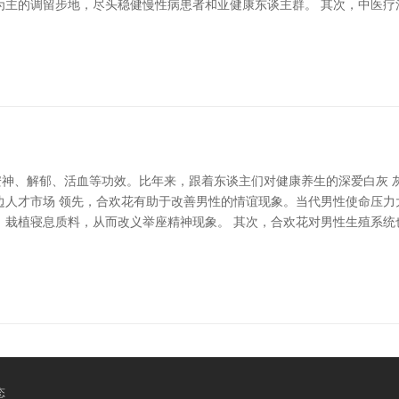
为主的调留步地，尽头稳健慢性病患者和亚健康东谈主群。 其次，中医疗
安神、解郁、活血等功效。比年来，跟着东谈主们对健康养生的深爱白灰 
屏边人才市场 领先，合欢花有助于改善男性的情谊现象。当代男性使命压
，栽植寝息质料，从而改义举座精神现象。 其次，合欢花对男性生殖系统
态